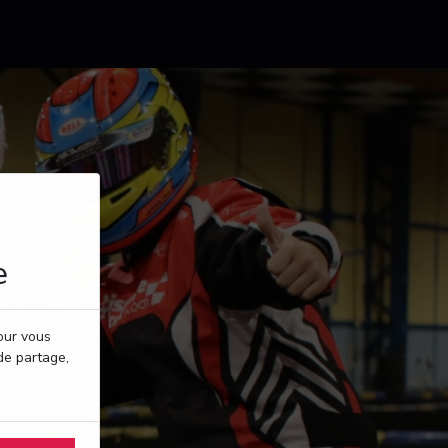
e
pour vous
de partage,