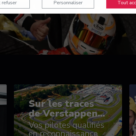
 refuser
Personnaliser
Tout ac
Sur les traces
de Verstappen...
Vos pilotes qualifiés
en reconnaissance