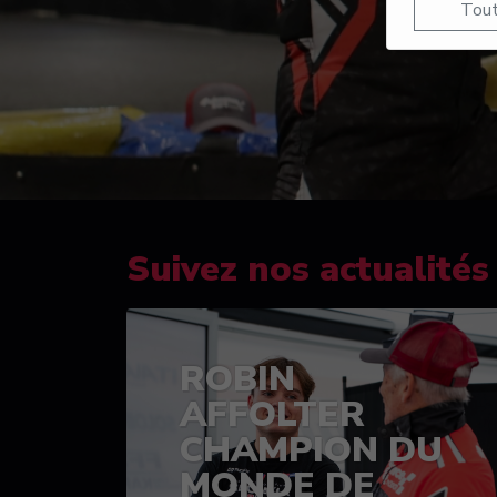
Tout
Suivez nos actualités
ROBIN
AFFOLTER
CHAMPION DU
MONDE DE