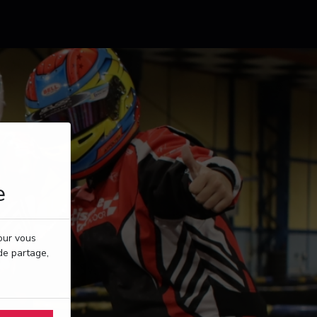
e
pour vous
de partage,