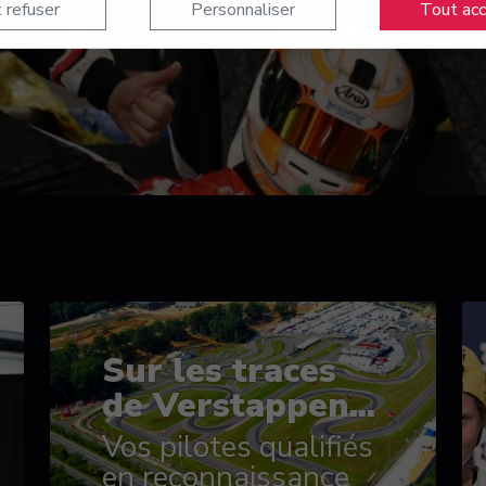
 refuser
Personnaliser
Tout ac
Sur les traces
de Verstappen...
Vos pilotes qualifiés
en reconnaissance