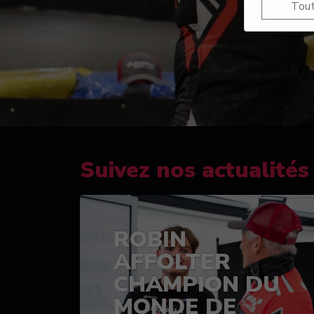
Tout
Suivez nos actualités
ROBIN
AFFOLTER
CHAMPION DU
MONDE DE