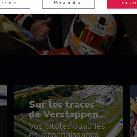
 refuser
Personnaliser
Tout ac
Sur les traces
de Verstappen...
Vos pilotes qualifiés
en reconnaissance