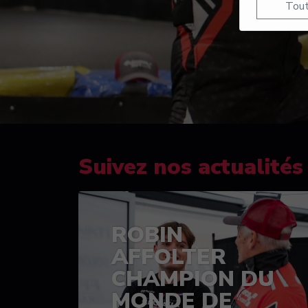
Tout
Suivez nos actualités
ROBIN
AFFOLTER
CHAMPION DU
MONDE DE