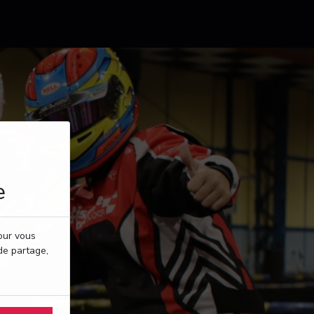
e
pour vous
de partage,