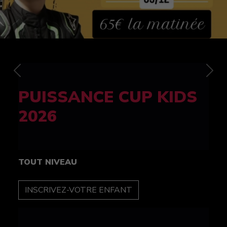
Previous
Nex
FELINE CUP 100%
féminine
TOUT NIVEAU
INSCRIPTION