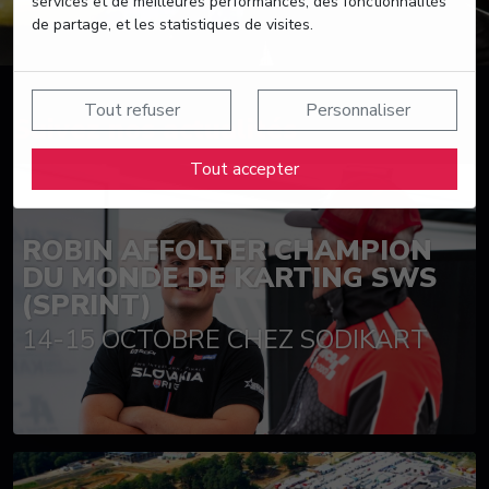
services et de meilleures performances, des fonctionnalités
de partage, et les statistiques de visites.
Tout refuser
Personnaliser
Suivez nos actualités
Tout accepter
ROBIN AFFOLTER CHAMPION
DU MONDE DE KARTING SWS
(SPRINT)
14-15 OCTOBRE CHEZ SODIKART