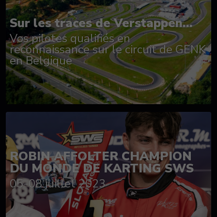
Sur les traces de Verstappen...
Vos pilotes qualifiés en
reconnaissance sur le circuit de GENK
en Belgique
ROBIN AFFOLTER CHAMPION
DU MONDE DE KARTING SWS
05-08 juillet 2023