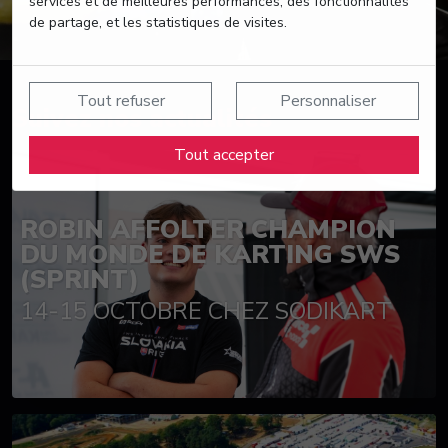
services et de meilleures performances, des fonctionnalités
de partage, et les statistiques de visites.
Tout refuser
Personnaliser
Suivez nos actualités
Tout accepter
ROBIN AFFOLTER CHAMPION
DU MONDE DE KARTING SWS
(SPRINT)
14-15 OCTOBRE CHEZ SODIKART