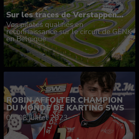
Sur les traces de Verstappen...
Vos pilotes qualifiés en
reconnaissance sur le circuit de GENK
en Belgique
ROBIN AFFOLTER CHAMPION
DU MONDE DE KARTING SWS
05-08 juillet 2023