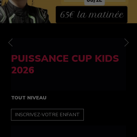
Previous
Nex
FELINE CUP 100%
féminine
TOUT NIVEAU
INSCRIPTION