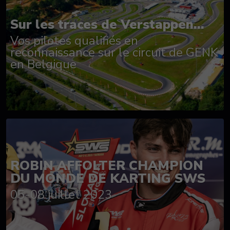
Sur les traces de Verstappen...
Vos pilotes qualifiés en
reconnaissance sur le circuit de GENK
en Belgique
ROBIN AFFOLTER CHAMPION
DU MONDE DE KARTING SWS
05-08 juillet 2023