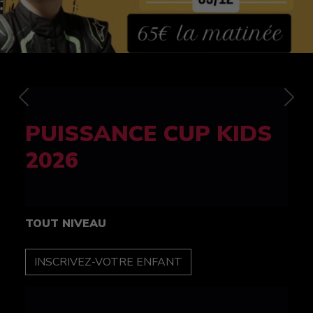
Previous
Nex
FELINE CUP 100%
féminine
TOUT NIVEAU
INSCRIPTION