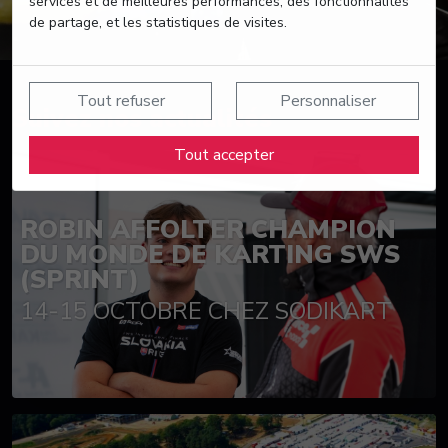
services et de meilleures performances, des fonctionnalités
de partage, et les statistiques de visites.
Tout refuser
Personnaliser
Suivez nos actualités
Tout accepter
ROBIN AFFOLTER CHAMPION
DU MONDE DE KARTING SWS
(SPRINT)
14-15 OCTOBRE CHEZ SODIKART