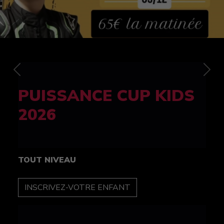
Previous
Nex
FELINE CUP 100%
féminine
TOUT NIVEAU
INSCRIPTION