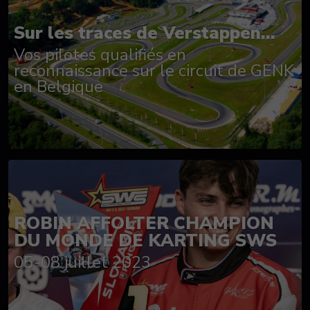
Sur les traces de Verstappen...
Vos pilotes qualifiés en
reconnaissance sur le circuit de GENK
en Belgique
ROBIN AFFOLTER CHAMPION
DU MONDE DE KARTING SWS
05-08 juillet 2023