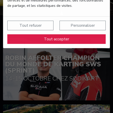
services et de meilleures performances, des fonctionnalités
de partage, et les statistiques de visites.
Tout refuser
Personnaliser
Suivez nos actualités
Tout accepter
ROBIN AFFOLTER CHAMPION
DU MONDE DE KARTING SWS
(SPRINT)
14-15 OCTOBRE CHEZ SODIKART