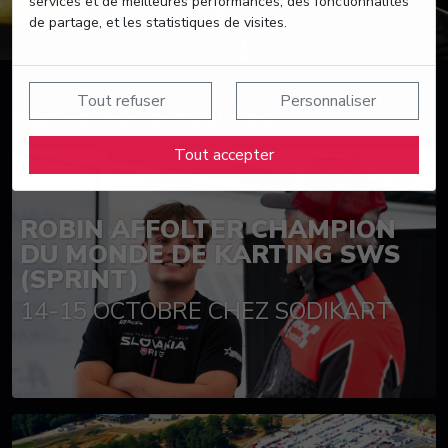
services et de meilleures performances, des fonctionnalités
de partage, et les statistiques de visites.
Tout refuser
Personnaliser
Suivez nos actualités
Tout accepter
ROBIN AFFOLTER CHAMPION
DU MONDE DE KARTING SWS
(SPRINT)
14-15 OCTOBRE CHEZ SODIKART