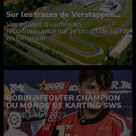
Sur les traces de Verstappen...
Vos pilotes qualifiés en
reconnaissance sur le circuit de GENK
en Belgique
ROBIN AFFOLTER CHAMPION
DU MONDE DE KARTING SWS
05-08 juillet 2023