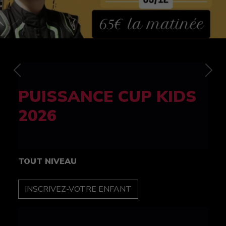
Previous
Nex
FELINE CUP 100%
féminine
TOUT NIVEAU
INSCRIPTION