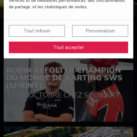
services et de meilleures performances, des fonctionnalités
de partage, et les statistiques de visites.
Tout refuser
Personnaliser
Suivez nos actualités
Tout accepter
ROBIN AFFOLTER CHAMPION
DU MONDE DE KARTING SWS
(SPRINT)
14-15 OCTOBRE CHEZ SODIKART