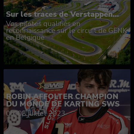
Sur les traces de Verstappen...
Vos pilotes qualifiés en
reconnaissance sur le circuit de GENK
en Belgique
ROBIN AFFOLTER CHAMPION
DU MONDE DE KARTING SWS
05-08 juillet 2023