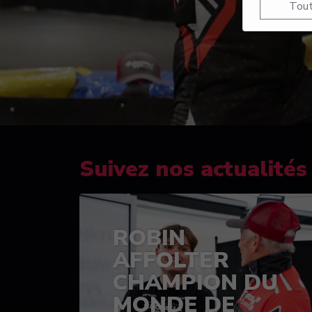
Tout
Suivez nos actualités
ROBIN
AFFOLTER
CHAMPION DU
MONDE DE