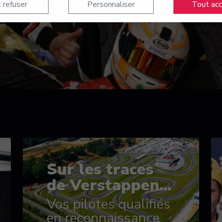
 refuser
Personnaliser
Tout ac
Sur les traces
de Verstappen...
Vos pilotes qualifiés
en reconnaissance