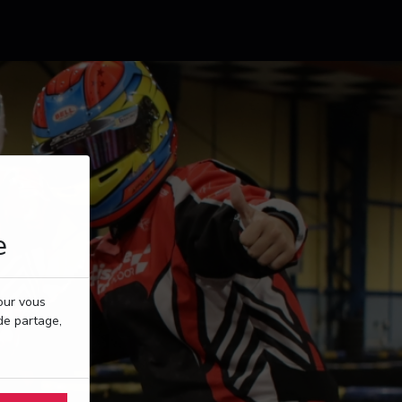
e
pour vous
de partage,