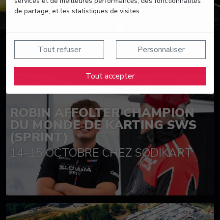
services et de meilleures performances, des fonctionnalités
de partage, et les statistiques de visites.
Tout refuser
Personnaliser
Suivez nos actualités
Tout accepter
ROBIN AFFOLTER CHAMPION
DU MONDE DE KARTING SWS
(SPRINT)
14-15 OCTOBRE CHEZ SODIKART