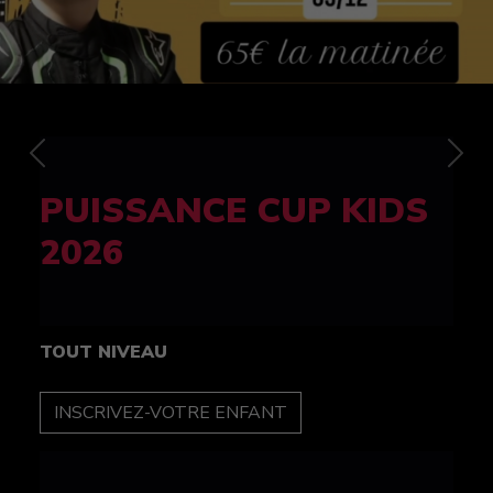
Previous
Nex
FELINE CUP 100%
féminine
TOUT NIVEAU
INSCRIPTION