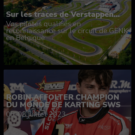
Sur les traces de Verstappen...
Vos pilotes qualifiés en
reconnaissance sur le circuit de GENK
en Belgique
ROBIN AFFOLTER CHAMPION
DU MONDE DE KARTING SWS
05-08 juillet 2023