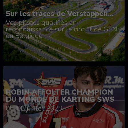
Sur les traces de Verstappen...
Vos pilotes qualifiés en
reconnaissance sur le circuit de GENK
en Belgique
ROBIN AFFOLTER CHAMPION
DU MONDE DE KARTING SWS
05-08 juillet 2023