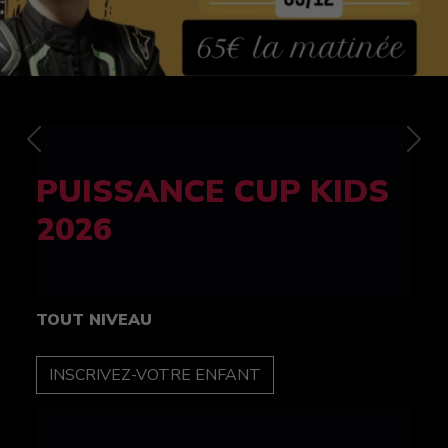
Previous
Nex
FELINE CUP 100%
féminine
TOUT NIVEAU
INSCRIPTION