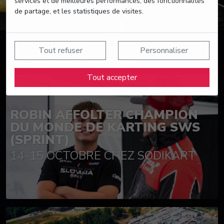
services et de meilleures performances, des fonctionnalités
de partage, et les statistiques de visites.
Tout refuser
Personnaliser
Suivez nos actualités
Tout accepter
ROBIN AFFOLTER CHAMPION
DU MONDE DE KARTING SWS
(SPRINT)
14-15 OCTOBRE CHEZ SODIKART