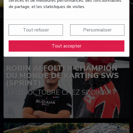
services et de meilleures performances, des fonctionnalités
de partage, et les statistiques de visites.
Tout refuser
Personnaliser
Suivez nos actualités
Tout accepter
ROBIN AFFOLTER CHAMPION
DU MONDE DE KARTING SWS
(SPRINT)
14-15 OCTOBRE CHEZ SODIKART