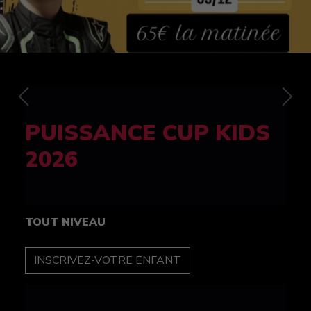
Previous
Nex
FELINE CUP 100%
féminine
TOUT NIVEAU
INSCRIPTION