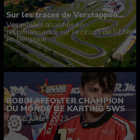
Sur les traces de Verstappen...
Vos pilotes qualifiés en
reconnaissance sur le circuit de GENK
en Belgique
ROBIN AFFOLTER CHAMPION
DU MONDE DE KARTING SWS
05-08 juillet 2023