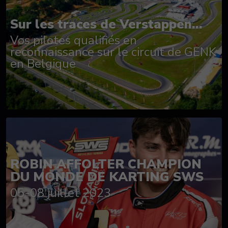
Sur les traces de Verstappen...
Vos pilotes qualifiés en
reconnaissance sur le circuit de GENK
en Belgique
ROBIN AFFOLTER CHAMPION
DU MONDE DE KARTING SWS
05-08 juillet 2023