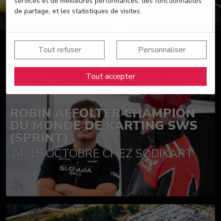
services et de meilleures performances, des fonctionnalités
de partage, et les statistiques de visites.
Tout refuser
Personnaliser
Suivez nos actualités
Tout accepter
ROBIN AFFOLTER CHAMPION
DU MONDE DE KARTING SWS
(SPRINT)
14-15 OCTOBRE CHEZ SODIKART