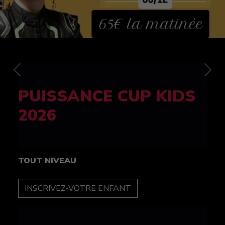
Previous
Nex
FELINE CUP 100%
féminine
TOUT NIVEAU
INSCRIPTION