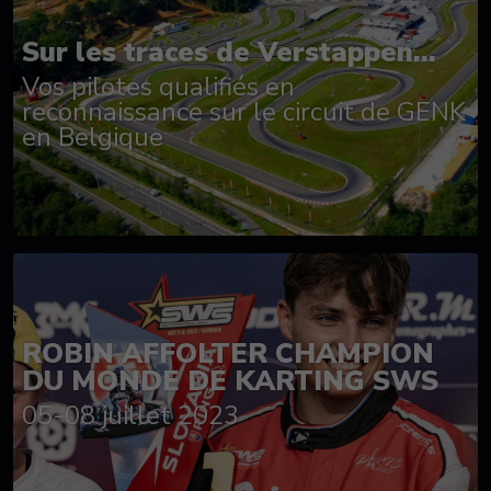
Sur les traces de Verstappen...
Vos pilotes qualifiés en
reconnaissance sur le circuit de GENK
en Belgique
ROBIN AFFOLTER CHAMPION
DU MONDE DE KARTING SWS
05-08 juillet 2023