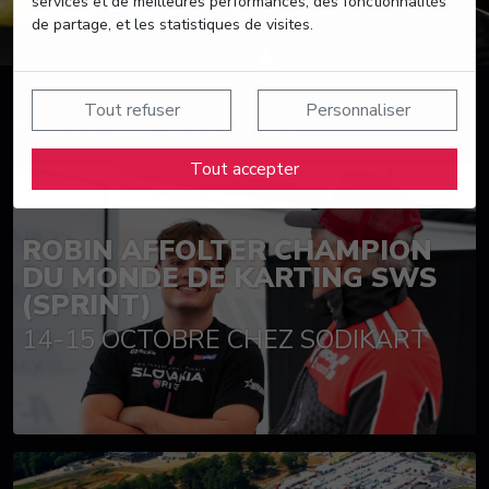
services et de meilleures performances, des fonctionnalités
de partage, et les statistiques de visites.
Tout refuser
Personnaliser
Suivez nos actualités
Tout accepter
ROBIN AFFOLTER CHAMPION
DU MONDE DE KARTING SWS
(SPRINT)
14-15 OCTOBRE CHEZ SODIKART