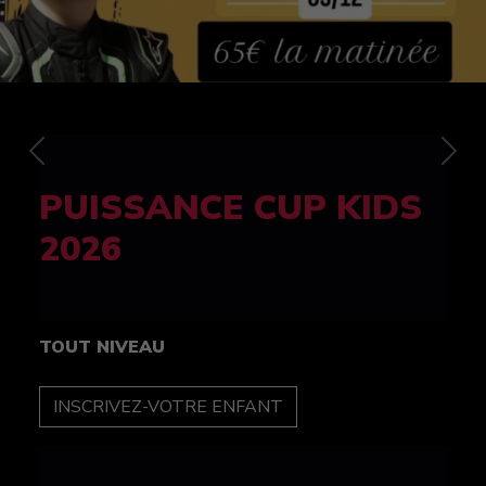
Previous
Nex
FELINE CUP 100%
féminine
TOUT NIVEAU
INSCRIPTION