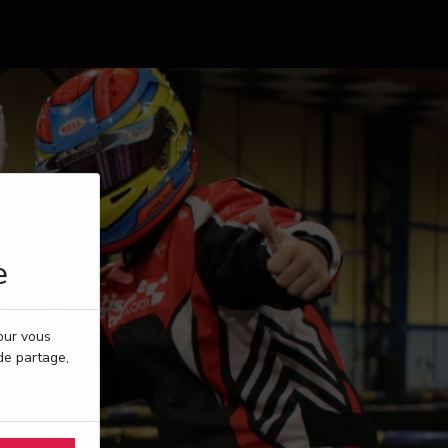
e
pour vous
de partage,