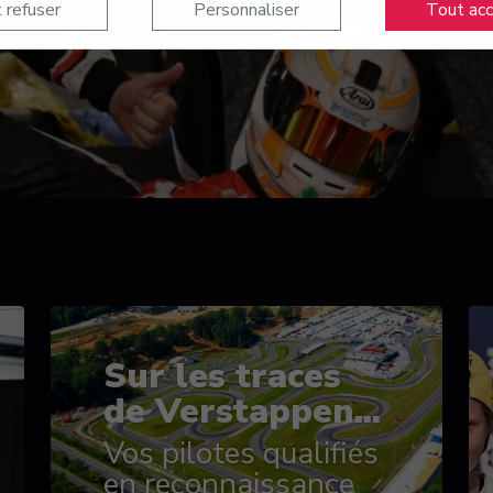
 refuser
Personnaliser
Tout ac
Sur les traces
de Verstappen...
Vos pilotes qualifiés
en reconnaissance