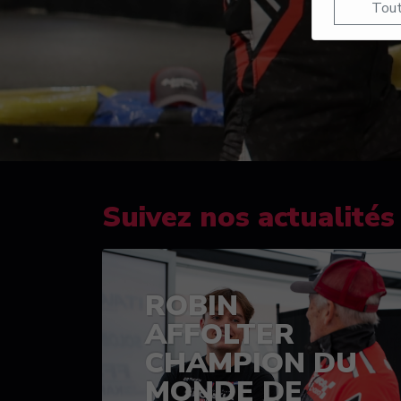
Tout
Suivez nos actualités
ROBIN
AFFOLTER
CHAMPION DU
MONDE DE