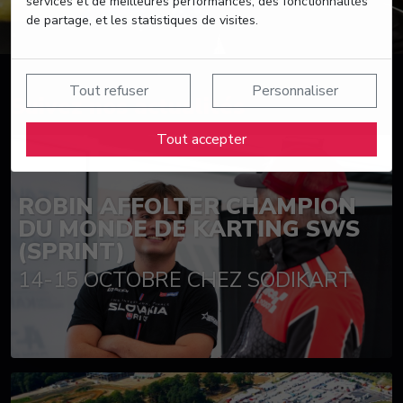
services et de meilleures performances, des fonctionnalités
de partage, et les statistiques de visites.
Tout refuser
Personnaliser
Suivez nos actualités
Tout accepter
ROBIN AFFOLTER CHAMPION
DU MONDE DE KARTING SWS
(SPRINT)
14-15 OCTOBRE CHEZ SODIKART