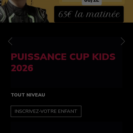
Previous
Nex
FELINE CUP 100%
féminine
TOUT NIVEAU
INSCRIPTION