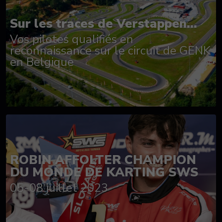
Sur les traces de Verstappen...
Vos pilotes qualifiés en
reconnaissance sur le circuit de GENK
en Belgique
ROBIN AFFOLTER CHAMPION
DU MONDE DE KARTING SWS
05-08 juillet 2023