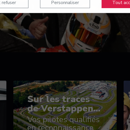
 refuser
Personnaliser
Tout ac
Sur les traces
de Verstappen...
Vos pilotes qualifiés
en reconnaissance