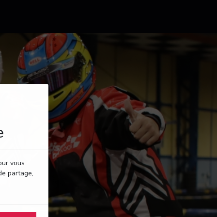
e
pour vous
de partage,