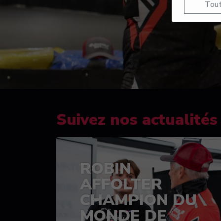
Tout
Suivez nos actualités
ROBIN
AFFOLTER
CHAMPION DU
MONDE DE