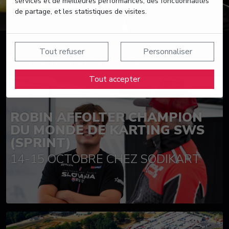
services et de meilleures performances, des fonctionnalités
de partage, et les statistiques de visites.
Tout refuser
Personnaliser
Suivez nos actualités
Tout accepter
ROBIN AFFOLTER CHAMPION
DU MONDE DE KARTING SWS
(SPRINT)
14-15 OCTOBRE CHEZ SODIKART