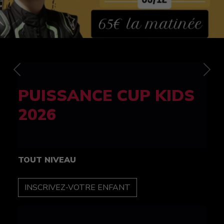
Previous
Nex
FELINE CUP 100%
féminine
TOUT NIVEAU
INSCRIPTION