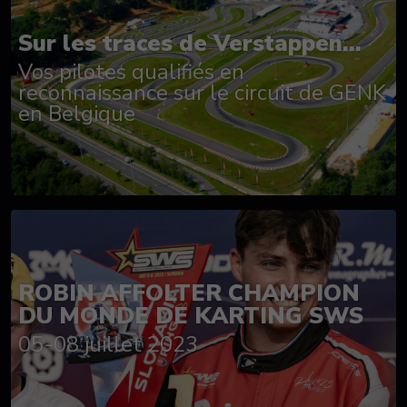
Sur les traces de Verstappen...
Vos pilotes qualifiés en
reconnaissance sur le circuit de GENK
en Belgique
ROBIN AFFOLTER CHAMPION
DU MONDE DE KARTING SWS
05-08 juillet 2023