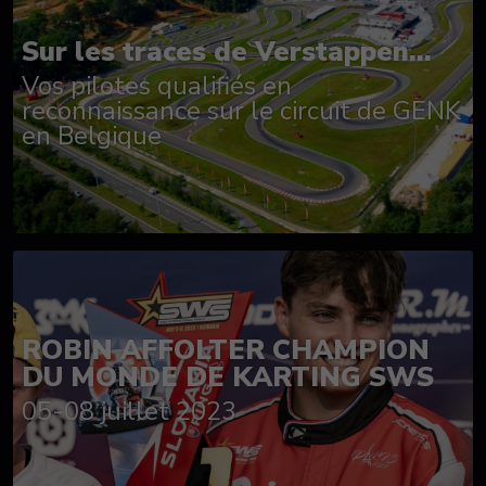
Sur les traces de Verstappen...
Vos pilotes qualifiés en
reconnaissance sur le circuit de GENK
en Belgique
ROBIN AFFOLTER CHAMPION
DU MONDE DE KARTING SWS
05-08 juillet 2023