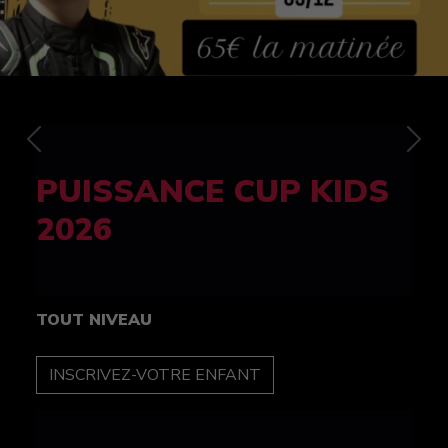
Previous
Nex
FELINE CUP 100%
féminine
TOUT NIVEAU
INSCRIPTION