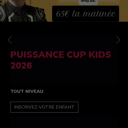
Previous
Nex
FELINE CUP 100%
féminine
TOUT NIVEAU
INSCRIPTION