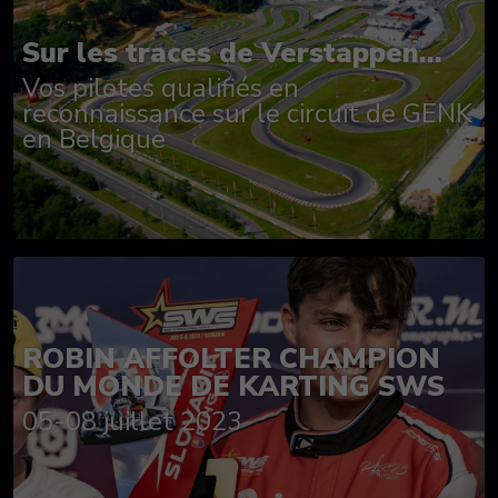
Sur les traces de Verstappen...
Vos pilotes qualifiés en
reconnaissance sur le circuit de GENK
en Belgique
ROBIN AFFOLTER CHAMPION
DU MONDE DE KARTING SWS
05-08 juillet 2023