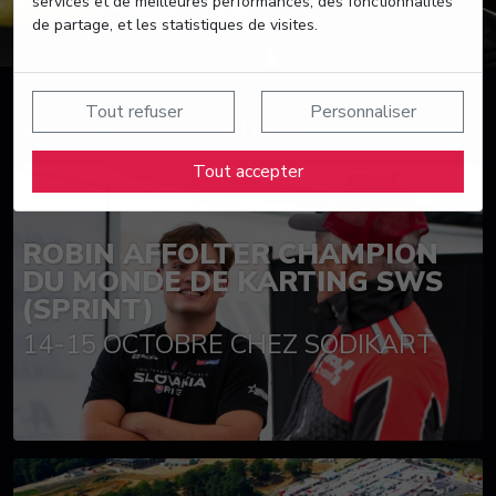
services et de meilleures performances, des fonctionnalités
de partage, et les statistiques de visites.
Tout refuser
Personnaliser
Suivez nos actualités
Tout accepter
ROBIN AFFOLTER CHAMPION
DU MONDE DE KARTING SWS
(SPRINT)
14-15 OCTOBRE CHEZ SODIKART