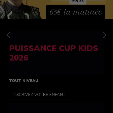
Previous
Nex
FELINE CUP 100%
féminine
TOUT NIVEAU
INSCRIPTION