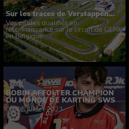
Sur les traces de Verstappen...
Vos pilotes qualifiés en
reconnaissance sur le circuit de GENK
en Belgique
ROBIN AFFOLTER CHAMPION
DU MONDE DE KARTING SWS
05-08 juillet 2023