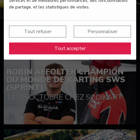
services et de meilleures performances, des fonctionnalités
de partage, et les statistiques de visites.
Tout refuser
Personnaliser
Suivez nos actualités
Tout accepter
ROBIN AFFOLTER CHAMPION
DU MONDE DE KARTING SWS
(SPRINT)
14-15 OCTOBRE CHEZ SODIKART