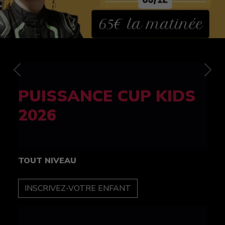
Previous
Nex
FELINE CUP 100%
féminine
TOUT NIVEAU
INSCRIPTION