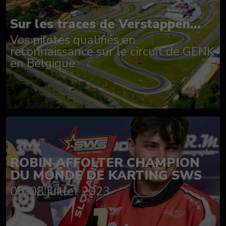
Sur les traces de Verstappen...
Vos pilotes qualifiés en
reconnaissance sur le circuit de GENK
en Belgique
ROBIN AFFOLTER CHAMPION
DU MONDE DE KARTING SWS
05-08 juillet 2023