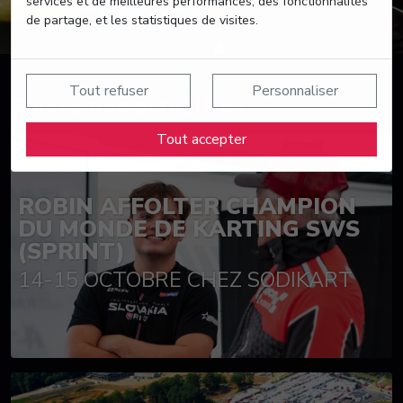
services et de meilleures performances, des fonctionnalités
de partage, et les statistiques de visites.
Tout refuser
Personnaliser
Suivez nos actualités
Tout accepter
ROBIN AFFOLTER CHAMPION
DU MONDE DE KARTING SWS
(SPRINT)
14-15 OCTOBRE CHEZ SODIKART