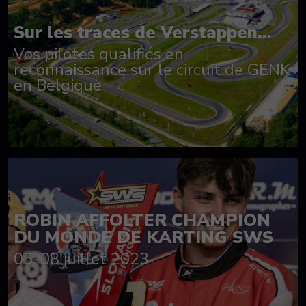
Sur les traces de Verstappen...
Vos pilotes qualifiés en
reconnaissance sur le circuit de GENK
en Belgique
ROBIN AFFOLTER CHAMPION
DU MONDE DE KARTING SWS
05-08 juillet 2023