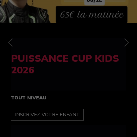
Previous
Nex
FELINE CUP 100%
féminine
TOUT NIVEAU
INSCRIPTION