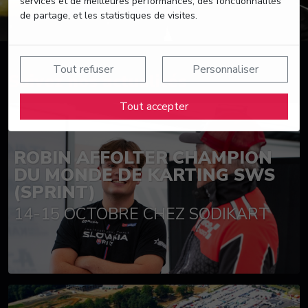
services et de meilleures performances, des fonctionnalités
de partage, et les statistiques de visites.
Tout refuser
Personnaliser
Suivez nos actualités
Tout accepter
ROBIN AFFOLTER CHAMPION
DU MONDE DE KARTING SWS
(SPRINT)
14-15 OCTOBRE CHEZ SODIKART