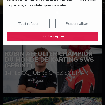
services et de meilleures performances, des fonctionnalités
de partage, et les statistiques de visites.
Tout refuser
Personnaliser
Suivez nos actualités
Tout accepter
ROBIN AFFOLTER CHAMPION
DU MONDE DE KARTING SWS
(SPRINT)
14-15 OCTOBRE CHEZ SODIKART