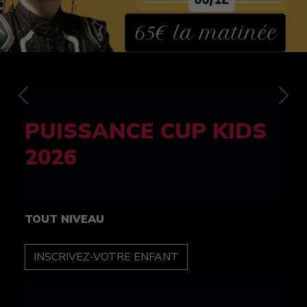
Previous
Nex
FELINE CUP 100%
féminine
TOUT NIVEAU
INSCRIPTION