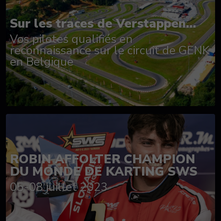
Sur les traces de Verstappen...
Vos pilotes qualifiés en
reconnaissance sur le circuit de GENK
en Belgique
ROBIN AFFOLTER CHAMPION
DU MONDE DE KARTING SWS
05-08 juillet 2023