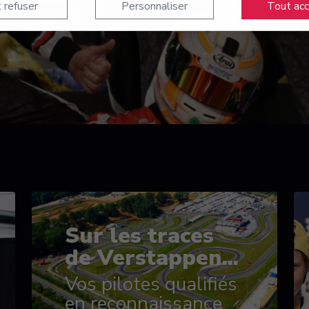
 refuser
Personnaliser
Tout ac
Sur les traces
de Verstappen...
Vos pilotes qualifiés
en reconnaissance