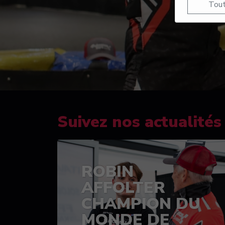
Tout
Suivez nos actualités
ROBIN
AFFOLTER
CHAMPION DU
MONDE DE