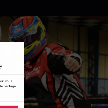
e
pour vous
de partage,