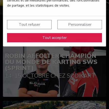
services et de meilleures performances, des fonctionnalités
de partage, et les statistiques de visites.
Tout refuser
Personnaliser
Suivez nos actualités
Tout accepter
ROBIN AFFOLTER CHAMPION
DU MONDE DE KARTING SWS
(SPRINT)
14-15 OCTOBRE CHEZ SODIKART