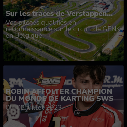
Sur les traces de Verstappen...
Vos pilotes qualifiés en
reconnaissance sur le circuit de GENK
en Belgique
ROBIN AFFOLTER CHAMPION
DU MONDE DE KARTING SWS
05-08 juillet 2023