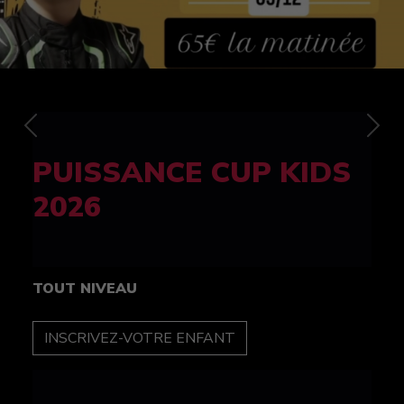
Previous
Nex
FELINE CUP 100%
féminine
TOUT NIVEAU
INSCRIPTION