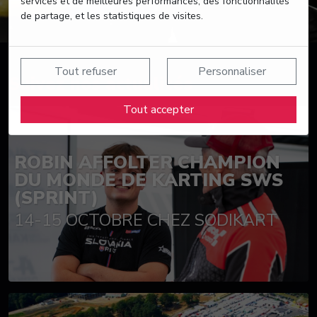
services et de meilleures performances, des fonctionnalités
de partage, et les statistiques de visites.
Tout refuser
Personnaliser
Suivez nos actualités
Tout accepter
ROBIN AFFOLTER CHAMPION
DU MONDE DE KARTING SWS
(SPRINT)
14-15 OCTOBRE CHEZ SODIKART