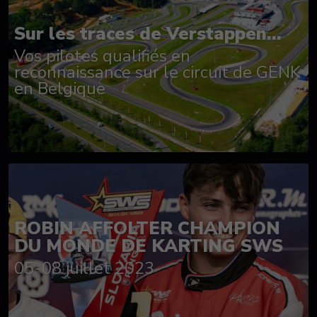
Sur les traces de Verstappen...
Vos pilotes qualifiés en
reconnaissance sur le circuit de GENK
en Belgique
ROBIN AFFOLTER CHAMPION
DU MONDE DE KARTING SWS
05-08 juillet 2023