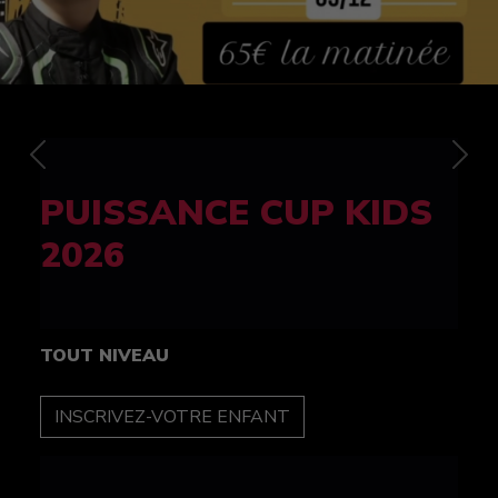
Previous
Nex
FELINE CUP 100%
féminine
TOUT NIVEAU
INSCRIPTION