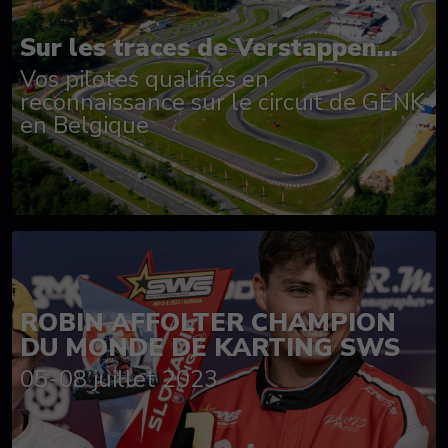
Sur les traces de Verstappen...
Vos pilotes qualifiés en
reconnaissance sur le circuit de GENK
en Belgique
ROBIN AFFOLTER CHAMPION
DU MONDE DE KARTING SWS
05-08 juillet 2023