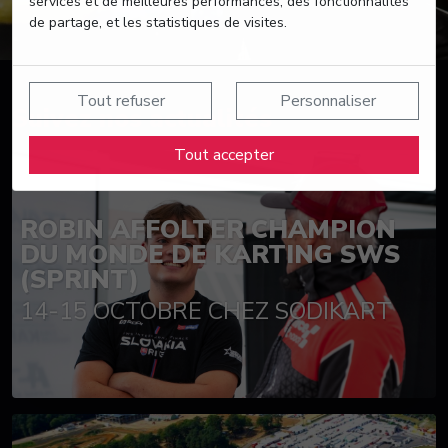
services et de meilleures performances, des fonctionnalités
de partage, et les statistiques de visites.
Tout refuser
Personnaliser
Suivez nos actualités
Tout accepter
ROBIN AFFOLTER CHAMPION
DU MONDE DE KARTING SWS
(SPRINT)
14-15 OCTOBRE CHEZ SODIKART