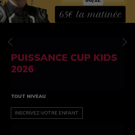
Previous
Nex
FELINE CUP 100%
féminine
TOUT NIVEAU
INSCRIPTION