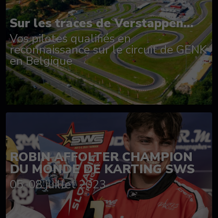
Sur les traces de Verstappen...
Vos pilotes qualifiés en
reconnaissance sur le circuit de GENK
en Belgique
ROBIN AFFOLTER CHAMPION
DU MONDE DE KARTING SWS
05-08 juillet 2023