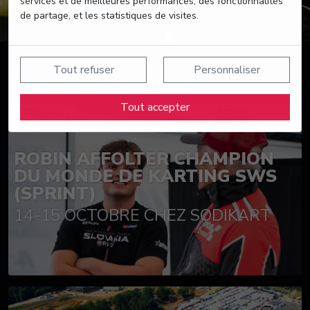
services et de meilleures performances, des fonctionnalités
de partage, et les statistiques de visites.
Tout refuser
Personnaliser
Suivez nos actualités
Tout accepter
ROBIN AFFOLTER CHAMPION
DU MONDE DE KARTING SWS
(SPRINT)
14-15 OCTOBRE CHEZ SODIKART