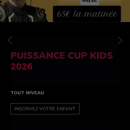
Previous
Nex
FELINE CUP 100%
féminine
TOUT NIVEAU
INSCRIPTION