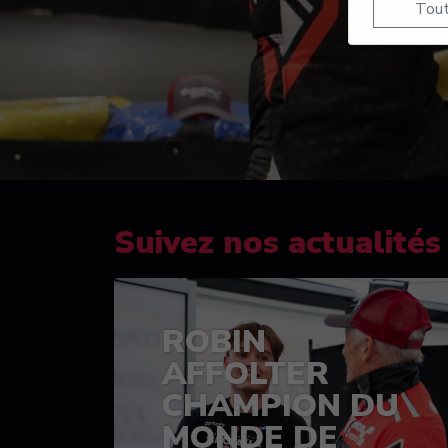
Tout
Suivez nos actualités
ROBIN
AFFOLTER
CHAMPION DU
MONDE DE