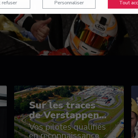
 refuser
Personnaliser
Tout ac
Sur les traces
de Verstappen...
Vos pilotes qualifiés
en reconnaissance