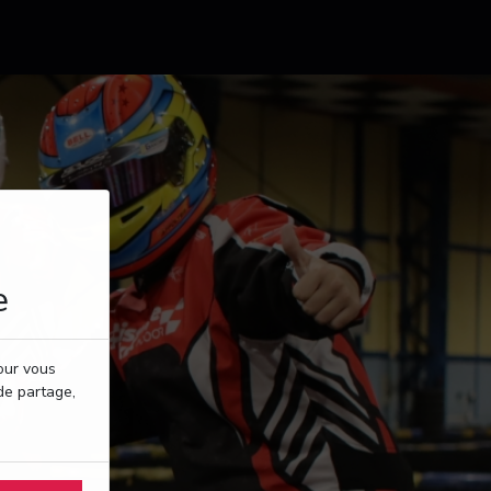
e
pour vous
de partage,