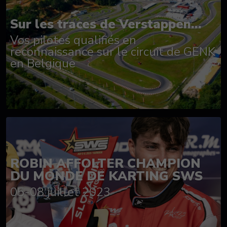
Sur les traces de Verstappen...
Vos pilotes qualifiés en
reconnaissance sur le circuit de GENK
en Belgique
ROBIN AFFOLTER CHAMPION
DU MONDE DE KARTING SWS
05-08 juillet 2023