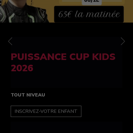
Previous
Nex
FELINE CUP 100%
féminine
TOUT NIVEAU
INSCRIPTION