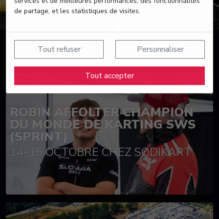
services et de meilleures performances, des fonctionnalités
de partage, et les statistiques de visites.
Tout refuser
Personnaliser
Suivez nos actualités
Tout accepter
ROBIN AFFOLTER CHAMPION
DU MONDE DE KARTING SWS
(SPRINT)
14-15 OCTOBRE CHEZ SODIKART