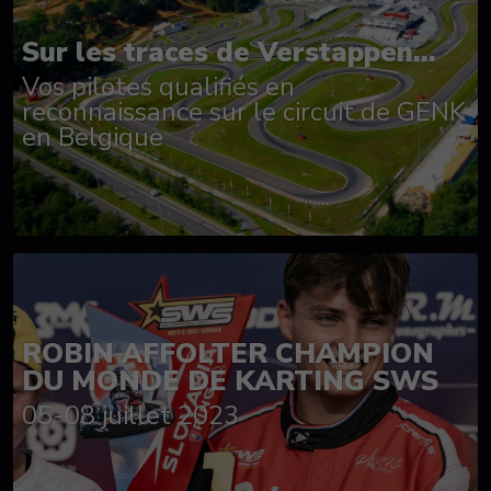
Sur les traces de Verstappen...
Vos pilotes qualifiés en
reconnaissance sur le circuit de GENK
en Belgique
ROBIN AFFOLTER CHAMPION
DU MONDE DE KARTING SWS
05-08 juillet 2023