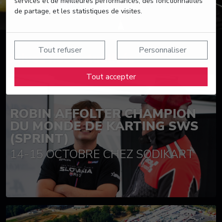
services et de meilleures performances, des fonctionnalités
de partage, et les statistiques de visites.
Tout refuser
Personnaliser
Suivez nos actualités
Tout accepter
ROBIN AFFOLTER CHAMPION
DU MONDE DE KARTING SWS
(SPRINT)
14-15 OCTOBRE CHEZ SODIKART