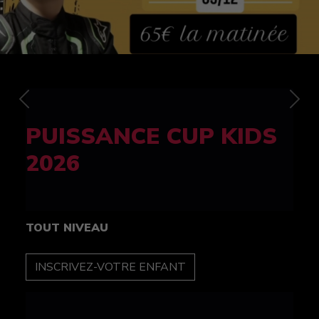
Previous
Nex
FELINE CUP 100%
féminine
TOUT NIVEAU
INSCRIPTION