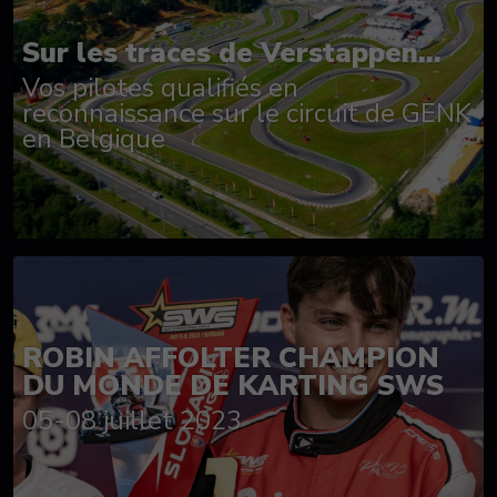
Sur les traces de Verstappen...
Vos pilotes qualifiés en
reconnaissance sur le circuit de GENK
en Belgique
ROBIN AFFOLTER CHAMPION
DU MONDE DE KARTING SWS
05-08 juillet 2023