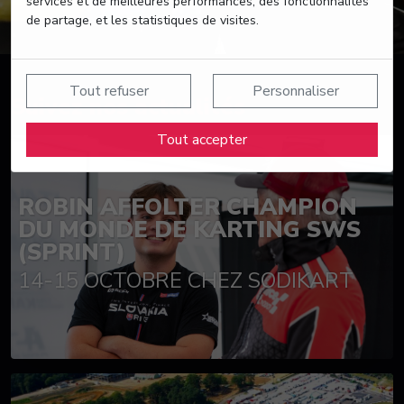
services et de meilleures performances, des fonctionnalités
de partage, et les statistiques de visites.
Tout refuser
Personnaliser
Suivez nos actualités
Tout accepter
ROBIN AFFOLTER CHAMPION
DU MONDE DE KARTING SWS
(SPRINT)
14-15 OCTOBRE CHEZ SODIKART