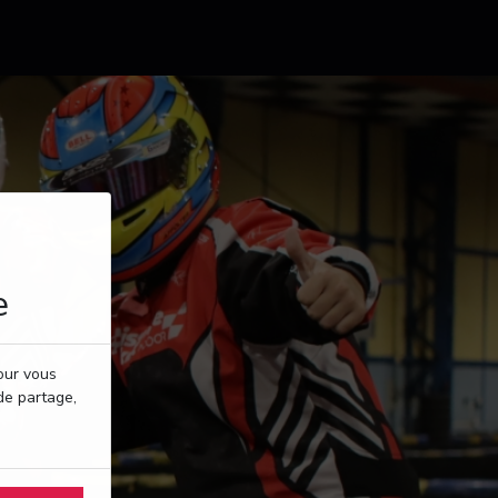
e
pour vous
de partage,