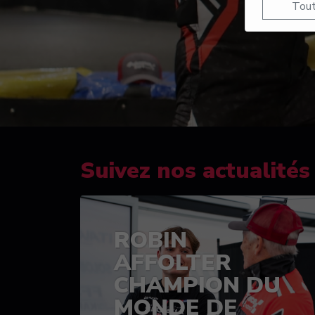
Tout
Suivez nos actualités
ROBIN
AFFOLTER
CHAMPION DU
MONDE DE