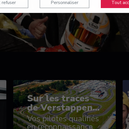
 refuser
Personnaliser
Tout ac
Sur les traces
de Verstappen...
Vos pilotes qualifiés
en reconnaissance