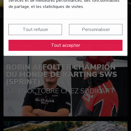
services et de meilleures performances, des fonctionnalités
de partage, et les statistiques de visites.
Tout refuser
Personnaliser
Suivez nos actualités
Tout accepter
ROBIN AFFOLTER CHAMPION
DU MONDE DE KARTING SWS
(SPRINT)
14-15 OCTOBRE CHEZ SODIKART