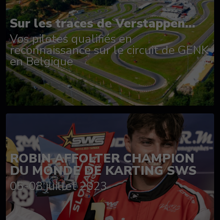
Sur les traces de Verstappen...
Vos pilotes qualifiés en
reconnaissance sur le circuit de GENK
en Belgique
ROBIN AFFOLTER CHAMPION
DU MONDE DE KARTING SWS
05-08 juillet 2023