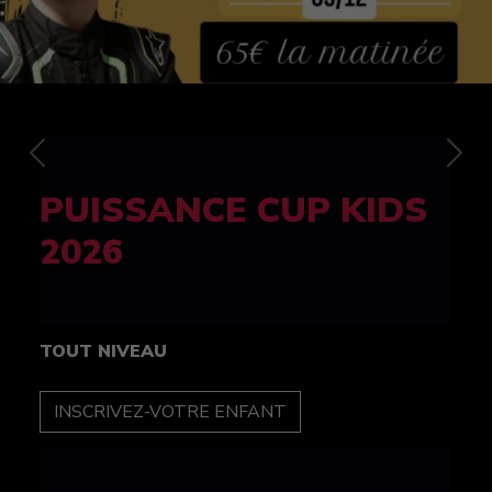
Previous
Nex
FELINE CUP 100%
féminine
TOUT NIVEAU
INSCRIPTION