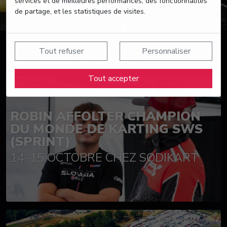
services et de meilleures performances, des fonctionnalités
de partage, et les statistiques de visites.
Tout refuser
Personnaliser
Suivez nos actualités
Tout accepter
ROBIN AFFOLTER CHAMPION
DU MONDE DE KARTING SWS
(SPRINT)
14-15 OCTOBRE CHEZ SODIKART