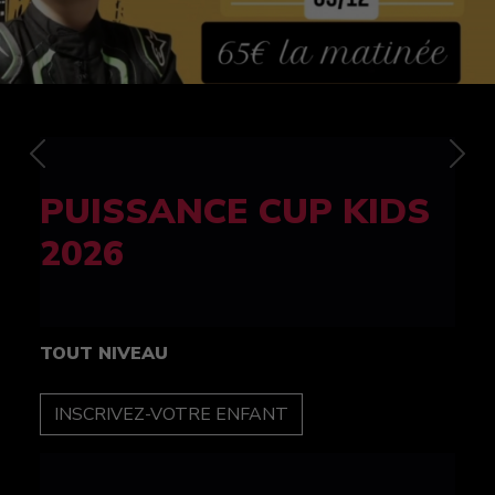
Previous
Nex
FELINE CUP 100%
féminine
TOUT NIVEAU
INSCRIPTION