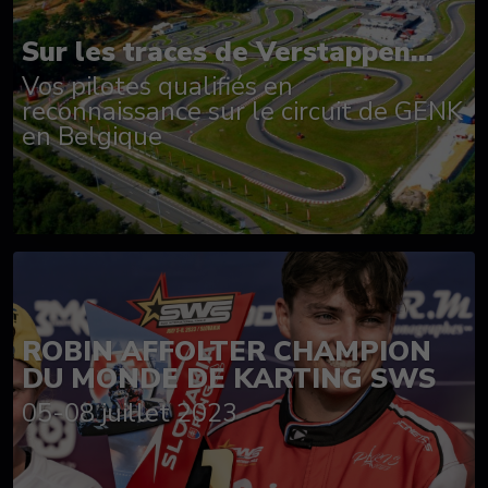
Sur les traces de Verstappen...
Vos pilotes qualifiés en
reconnaissance sur le circuit de GENK
en Belgique
ROBIN AFFOLTER CHAMPION
DU MONDE DE KARTING SWS
05-08 juillet 2023