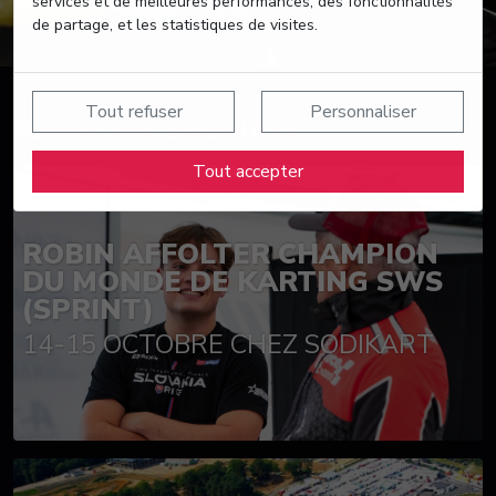
services et de meilleures performances, des fonctionnalités
de partage, et les statistiques de visites.
Tout refuser
Personnaliser
Suivez nos actualités
Tout accepter
ROBIN AFFOLTER CHAMPION
DU MONDE DE KARTING SWS
(SPRINT)
14-15 OCTOBRE CHEZ SODIKART