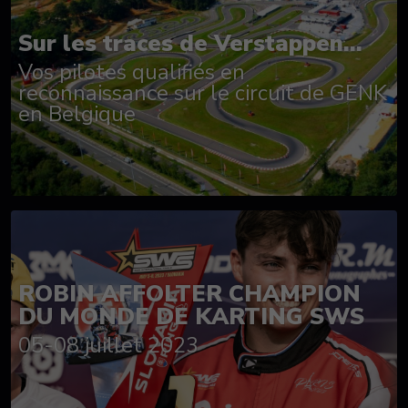
Sur les traces de Verstappen...
Vos pilotes qualifiés en
reconnaissance sur le circuit de GENK
en Belgique
ROBIN AFFOLTER CHAMPION
DU MONDE DE KARTING SWS
05-08 juillet 2023