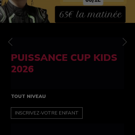
Previous
Nex
FELINE CUP 100%
féminine
TOUT NIVEAU
INSCRIPTION