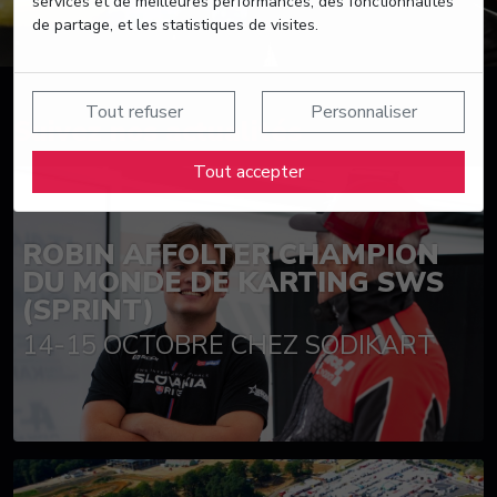
services et de meilleures performances, des fonctionnalités
de partage, et les statistiques de visites.
Tout refuser
Personnaliser
Suivez nos actualités
Tout accepter
ROBIN AFFOLTER CHAMPION
DU MONDE DE KARTING SWS
(SPRINT)
14-15 OCTOBRE CHEZ SODIKART