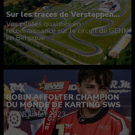
Sur les traces de Verstappen...
Vos pilotes qualifiés en
reconnaissance sur le circuit de GENK
en Belgique
ROBIN AFFOLTER CHAMPION
DU MONDE DE KARTING SWS
05-08 juillet 2023