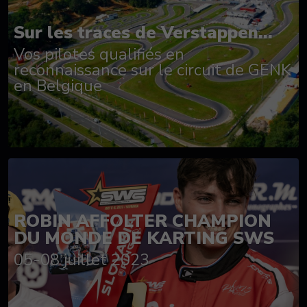
Sur les traces de Verstappen...
Vos pilotes qualifiés en
reconnaissance sur le circuit de GENK
en Belgique
ROBIN AFFOLTER CHAMPION
DU MONDE DE KARTING SWS
05-08 juillet 2023