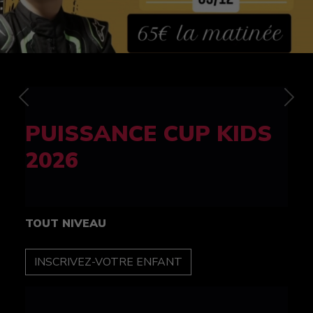
Previous
Nex
FELINE CUP 100%
féminine
TOUT NIVEAU
INSCRIPTION