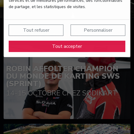
services et de meilleures performances, des fonctionnalités
de partage, et les statistiques de visites.
Tout refuser
Personnaliser
Suivez nos actualités
Tout accepter
ROBIN AFFOLTER CHAMPION
DU MONDE DE KARTING SWS
(SPRINT)
14-15 OCTOBRE CHEZ SODIKART