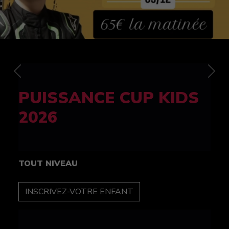
Previous
Nex
FELINE CUP 100%
féminine
TOUT NIVEAU
INSCRIPTION