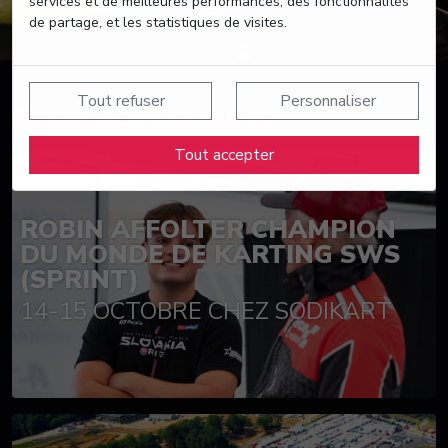
services et de meilleures performances, des fonctionnalités
de partage, et les statistiques de visites.
Tout refuser
Personnaliser
Suivez nos actualités
Tout accepter
ROBIN AFFOLTER CHAMPION
DU MONDE DE KARTING SWS
(SPRINT)
14-15 OCTOBRE CHEZ SODIKART