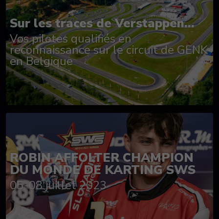
Sur les traces de Verstappen...
Vos pilotes qualifiés en
reconnaissance sur le circuit de GENK
en Belgique
ROBIN AFFOLTER CHAMPION
DU MONDE DE KARTING SWS
05-08 juillet 2023