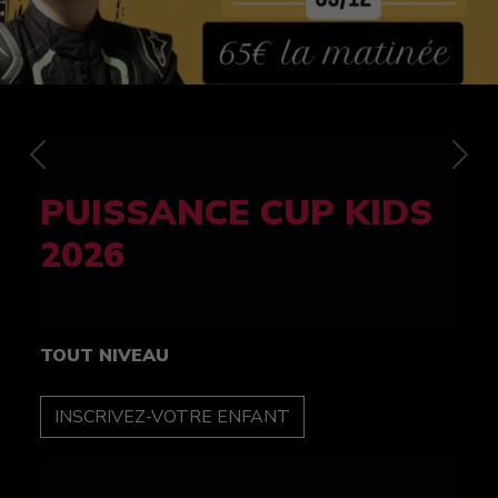
Previous
Nex
FELINE CUP 100%
féminine
TOUT NIVEAU
INSCRIPTION