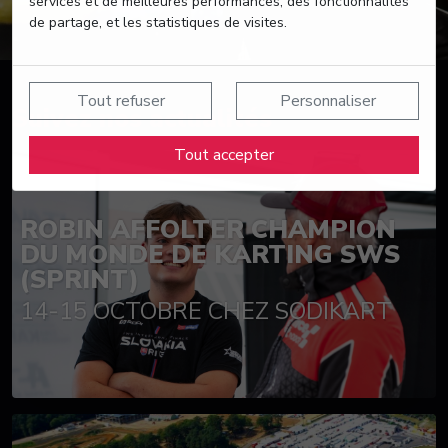
services et de meilleures performances, des fonctionnalités
de partage, et les statistiques de visites.
Tout refuser
Personnaliser
Suivez nos actualités
Tout accepter
ROBIN AFFOLTER CHAMPION
DU MONDE DE KARTING SWS
(SPRINT)
14-15 OCTOBRE CHEZ SODIKART