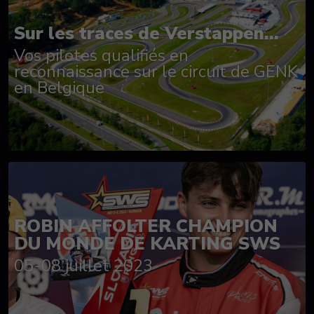
Sur les traces de Verstappen...
Vos pilotes qualifiés en
reconnaissance sur le circuit de GENK
en Belgique
ROBIN AFFOLTER CHAMPION
DU MONDE DE KARTING SWS
05-08 juillet 2023