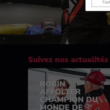
Tout
Suivez nos actualités
ROBIN
AFFOLTER
CHAMPION DU
MONDE DE