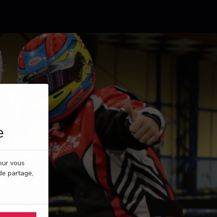
e
pour vous
de partage,