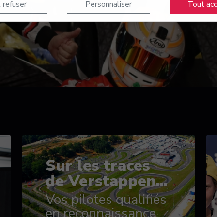
 refuser
Personnaliser
Tout ac
Sur les traces
de Verstappen...
Vos pilotes qualifiés
en reconnaissance