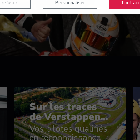
 refuser
Personnaliser
Tout ac
Sur les traces
de Verstappen...
Vos pilotes qualifiés
en reconnaissance