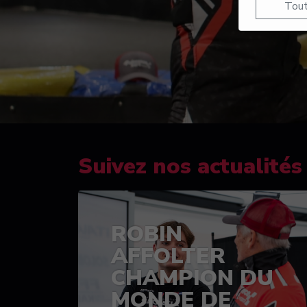
Tout
Suivez nos actualités
ROBIN
AFFOLTER
CHAMPION DU
MONDE DE