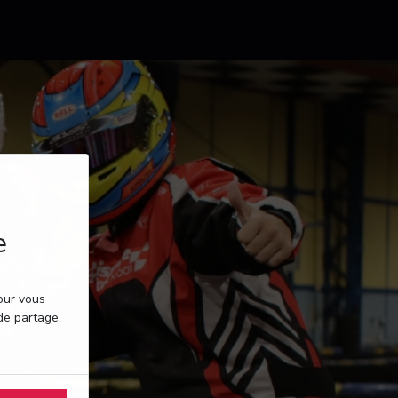
e
pour vous
de partage,