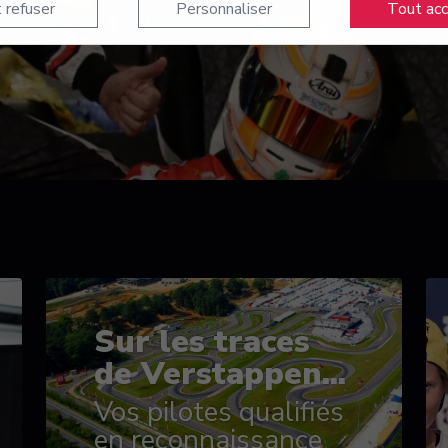
 refuser
Personnaliser
Tout ac
Sur les traces
de Verstappen...
Vos pilotes qualifiés
en reconnaissance