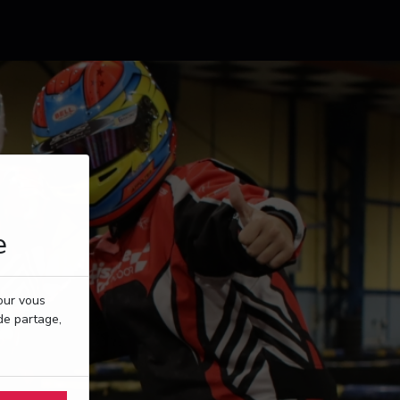
e
pour vous
de partage,