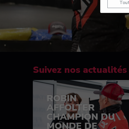
Tout
Suivez nos actualités
ROBIN
AFFOLTER
CHAMPION DU
MONDE DE