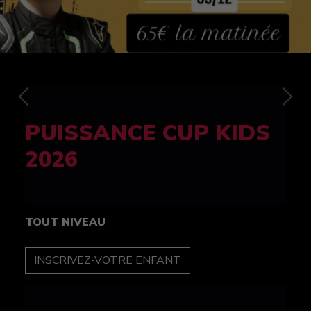
Previous
Nex
FELINE CUP 100%
féminine
TOUT NIVEAU
INSCRIPTION