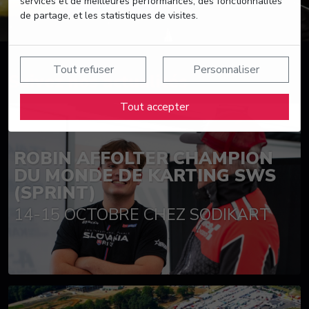
services et de meilleures performances, des fonctionnalités
de partage, et les statistiques de visites.
Tout refuser
Personnaliser
Suivez nos actualités
Tout accepter
ROBIN AFFOLTER CHAMPION
DU MONDE DE KARTING SWS
(SPRINT)
14-15 OCTOBRE CHEZ SODIKART