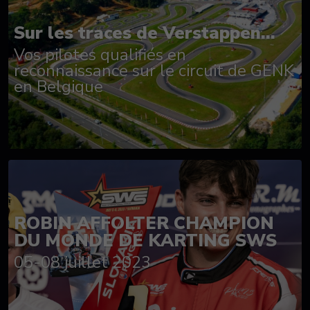
Sur les traces de Verstappen...
Vos pilotes qualifiés en
reconnaissance sur le circuit de GENK
en Belgique
ROBIN AFFOLTER CHAMPION
DU MONDE DE KARTING SWS
05-08 juillet 2023