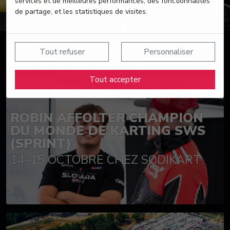
services et de meilleures performances, des fonctionnalités
de partage, et les statistiques de visites.
Tout refuser
Personnaliser
Suivez nos actualités
Tout accepter
ROBIN AFFOLTER CHAMPION
DU MONDE DE KARTING SWS
(SPRINT)
14-15 OCTOBRE CHEZ SODIKART