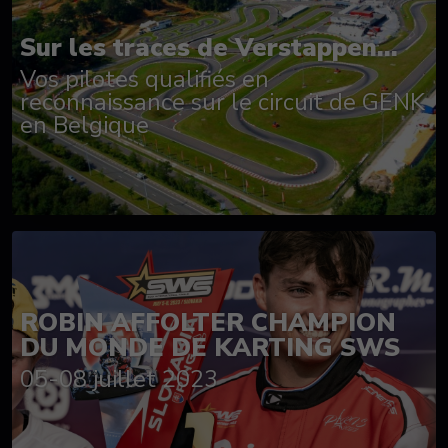
Sur les traces de Verstappen...
Vos pilotes qualifiés en
reconnaissance sur le circuit de GENK
en Belgique
ROBIN AFFOLTER CHAMPION
DU MONDE DE KARTING SWS
05-08 juillet 2023