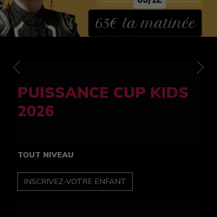
Previous
Nex
FELINE CUP 100%
féminine
TOUT NIVEAU
INSCRIPTION