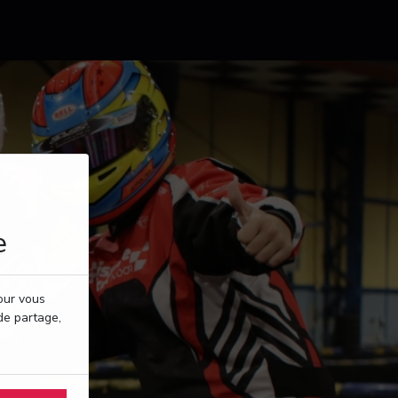
e
pour vous
de partage,