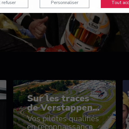
 refuser
Personnaliser
Tout ac
Sur les traces
de Verstappen...
Vos pilotes qualifiés
en reconnaissance