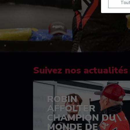
Tout
Suivez nos actualités
ROBIN
AFFOLTER
CHAMPION DU
MONDE DE