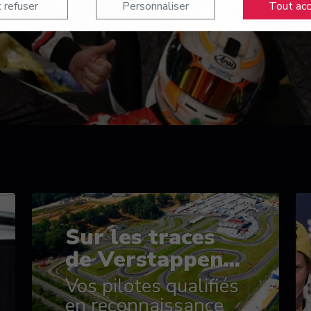
 refuser
Personnaliser
Tout ac
Sur les traces
de Verstappen...
Vos pilotes qualifiés
en reconnaissance