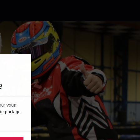
e
pour vous
de partage,