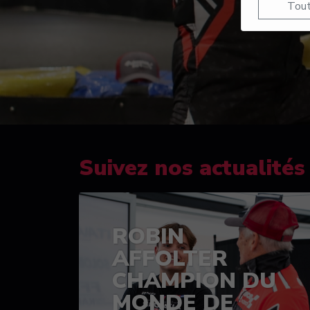
Tout
Suivez nos actualités
ROBIN
AFFOLTER
CHAMPION DU
MONDE DE