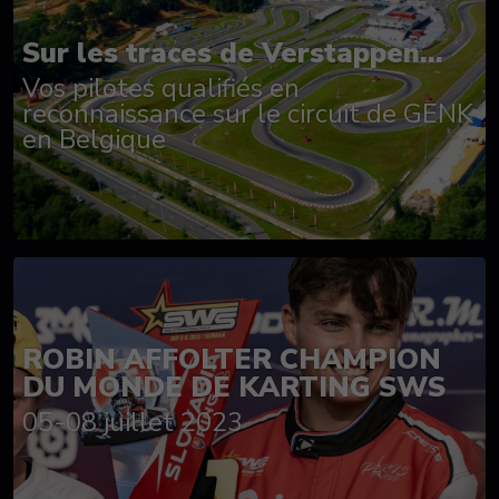
Sur les traces de Verstappen...
Vos pilotes qualifiés en
reconnaissance sur le circuit de GENK
en Belgique
ROBIN AFFOLTER CHAMPION
DU MONDE DE KARTING SWS
05-08 juillet 2023