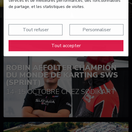
services et de meilleures performances, des fonctionnalités
de partage, et les statistiques de visites.
Tout refuser
Personnaliser
Suivez nos actualités
Tout accepter
ROBIN AFFOLTER CHAMPION
DU MONDE DE KARTING SWS
(SPRINT)
14-15 OCTOBRE CHEZ SODIKART