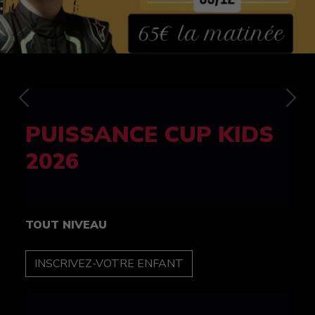
Previous
Nex
FELINE CUP 100%
féminine
TOUT NIVEAU
INSCRIPTION